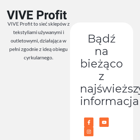
VIVE Profit to sieć sklepów z
tekstyliami używanymi i
Bądź
outletowymi, działająca w
na
pełni zgodnie z ideą obiegu
cyrkularnego.
bieżąco
z
najświeżs
informacja