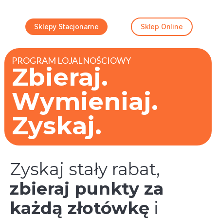
Sklepy Stacjonarne
Sklep Online
PROGRAM LOJALNOŚCIOWY
Zbieraj.
Wymieniaj.
Zyskaj.
Zyskaj stały rabat,
zbieraj punkty za
każdą złotówkę
i