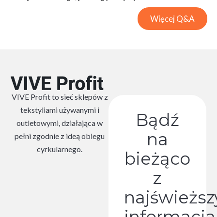
Więcej Q&A
VIVE Profit to sieć sklepów z
tekstyliami używanymi i
Bądź
outletowymi, działająca w
na
pełni zgodnie z ideą obiegu
cyrkularnego.
bieżąco
z
najświeżs
informacja